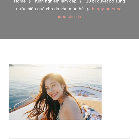
Home
Kinh nghiệm làm đẹp
10 bí quyết bổ sung
nước hiệu quả cho da vào mùa hè
bi-quy-bo-sung-
nuoc-cho-da