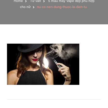
Home
Tư vấn
5 mẫu máy Vape đẹp phù hợp
cho nữ
nu-co-nen-dung-thuoc-la-dien-tu