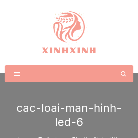
XinhXinh
Trang tin tức cho phái đẹp
cac-loai-man-hinh-
led-6