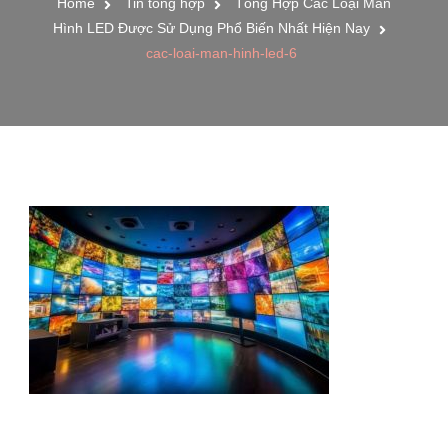
Home
Tin tổng hợp
Tổng Hợp Các Loại Màn
Hình LED Được Sử Dụng Phổ Biến Nhất Hiện Nay
cac-loai-man-hinh-led-6