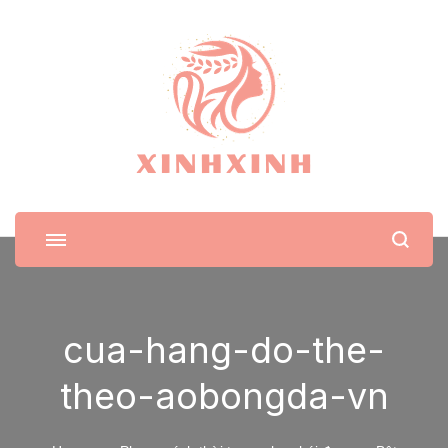
XinhXinh
Trang tin tức cho phái đẹp
cua-hang-do-the-
theo-aobongda-vn