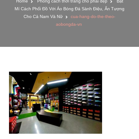
Home
Phong cách thời trang cho phái đẹp
Bật
Mí Cách Phối Đồ Với Áo Bóng Đá Sành Điệu, Ấn Tượng
Cho Cả Nam Và Nữ
cua-hang-do-the-theo-
aobongda-vn