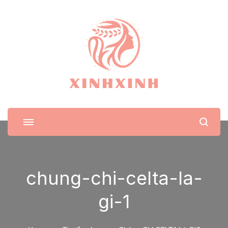
XinhXinh
Trang tin tức cho phái đẹp
chung-chi-celta-la-
gi-1