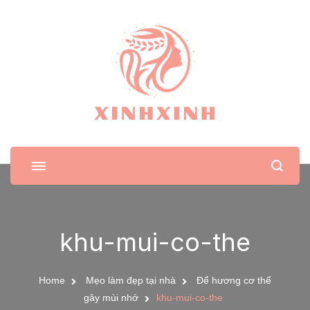
XinhXinh
Trang tin tức cho phái đẹp
khu-mui-co-the
Home
Mẹo làm đẹp tại nhà
Để hương cơ thể
gây mùi nhớ
khu-mui-co-the