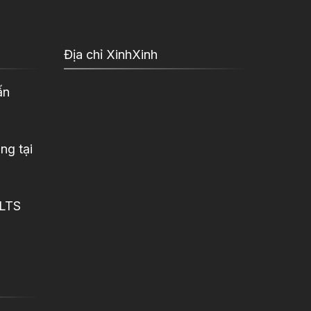
Địa chỉ XinhXinh
ấn
ng tại
ELTS