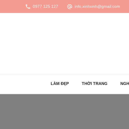
0977 125 127
info.xinhxinh@gmail.com
LÀM ĐẸP
THỜI TRANG
NGH