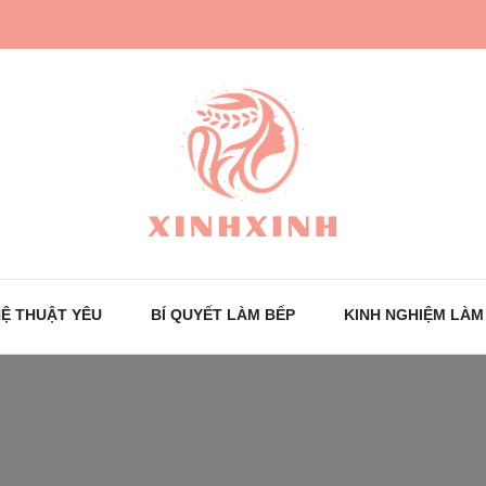
Trang tin tức cho phái đẹp
XinhXinh
Ệ THUẬT YÊU
BÍ QUYẾT LÀM BẾP
KINH NGHIỆM LÀM