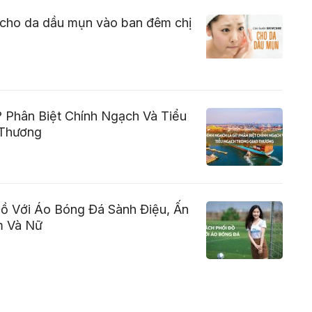
 cho da dầu mụn vào ban đêm chị
 Phân Biệt Chính Ngạch Và Tiểu
 Thương
Đồ Với Áo Bóng Đá Sành Điệu, Ấn
m Và Nữ