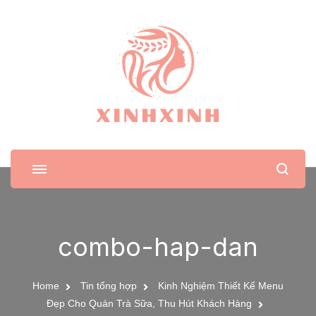
XinhXinh
Trang tin tức cho phái đẹp
combo-hap-dan
Home
Tin tổng hợp
Kinh Nghiệm Thiết Kế Menu
Đẹp Cho Quán Trà Sữa, Thu Hút Khách Hàng