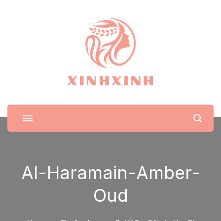
XinhXinh
Trang tin tức cho phái đẹp
Al-Haramain-Amber-
Oud