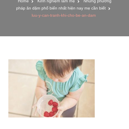
Home
Kinh nghiệm làm mẹ
Những phương
pháp ăn dặm phổ biến nhất hiện nay mẹ cần biết
luu-y-can-tranh-khi-cho-be-an-dam