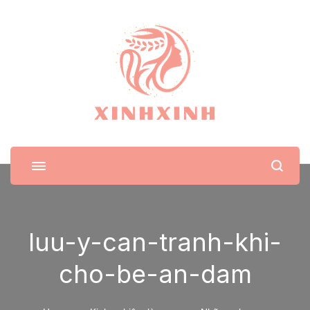
XinhXinh
Trang tin tức cho phái đẹp
luu-y-can-tranh-khi-
cho-be-an-dam