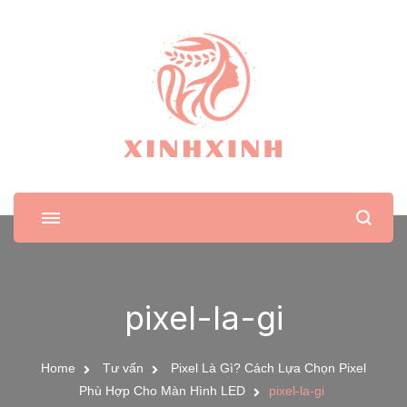
XinhXinh
Trang tin tức cho phái đẹp
pixel-la-gi
Home
Tư vấn
Pixel Là Gì? Cách Lựa Chọn Pixel
Phù Hợp Cho Màn Hình LED
pixel-la-gi