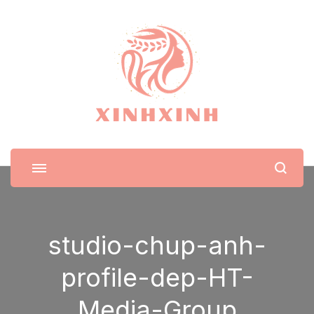
XinhXinh
Trang tin tức cho phái đẹp
studio-chup-anh-
profile-dep-HT-
Media-Group