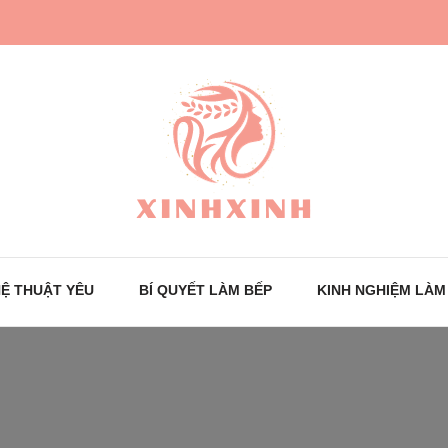
Trang tin tức cho phái đẹp
XinhXinh
Ệ THUẬT YÊU
BÍ QUYẾT LÀM BẾP
KINH NGHIỆM LÀM