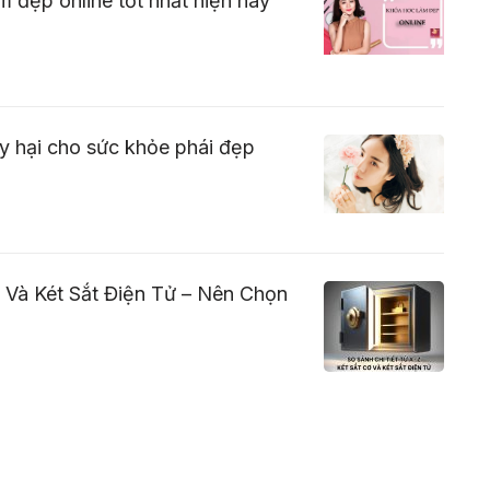
m đẹp online tốt nhất hiện nay
ây hại cho sức khỏe phái đẹp
 Và Két Sắt Điện Tử – Nên Chọn