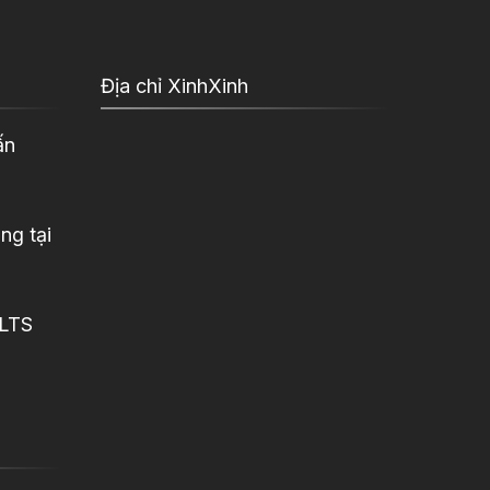
Địa chỉ XinhXinh
ấn
ng tại
ELTS