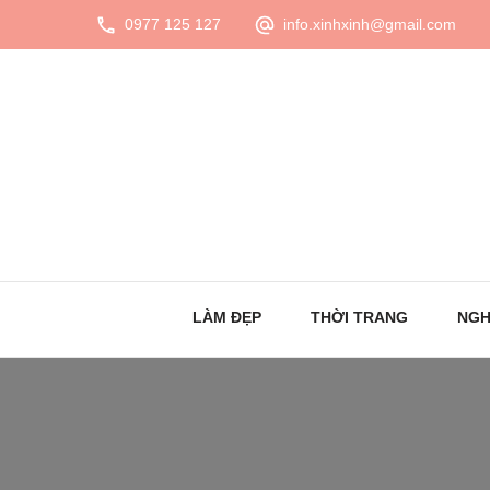
0977 125 127
info.xinhxinh@gmail.com
LÀM ĐẸP
THỜI TRANG
NGH