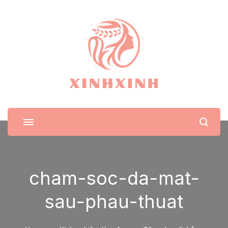
XinhXinh
Trang tin tức cho phái đẹp
cham-soc-da-mat-
sau-phau-thuat