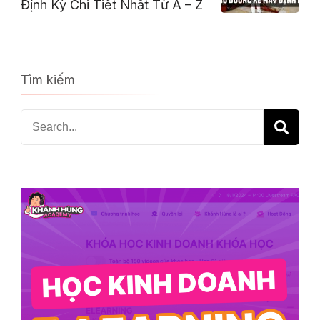
Định Kỳ Chi Tiết Nhất Từ A – Z
Tìm kiếm
Search
for: