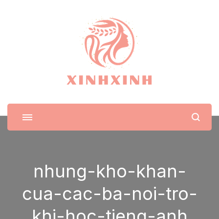
XinhXinh
Trang tin tức cho phái đẹp
nhung-kho-khan-
cua-cac-ba-noi-tro-
khi-hoc-tieng-anh