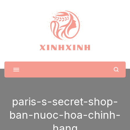
XinhXinh
Trang tin tức cho phái đẹp
paris-s-secret-shop-
ban-nuoc-hoa-chinh-
hang