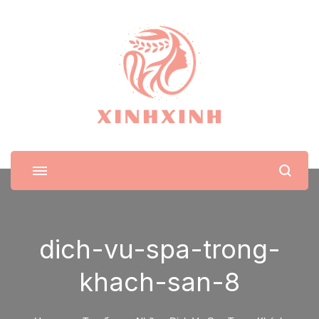
XinhXinh
Trang tin tức cho phái đẹp
dich-vu-spa-trong-
khach-san-8