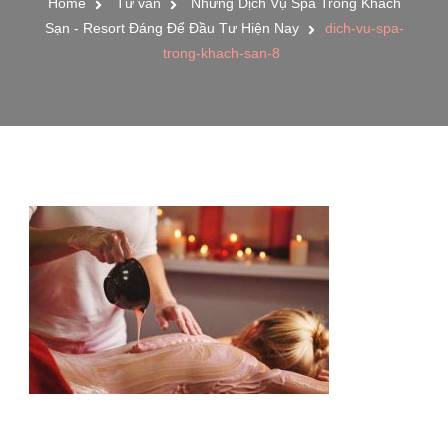
Home
Tư vấn
Những Dịch Vụ Spa Trong Khách
Sạn - Resort Đáng Để Đầu Tư Hiện Nay
dich-vu-spa-
trong-khach-san-8