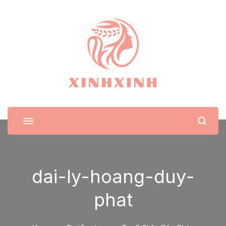
XinhXinh
Trang tin tức cho phái đẹp
dai-ly-hoang-duy-
phat