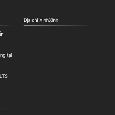
Địa chỉ XinhXinh
ấn
ng tại
ELTS