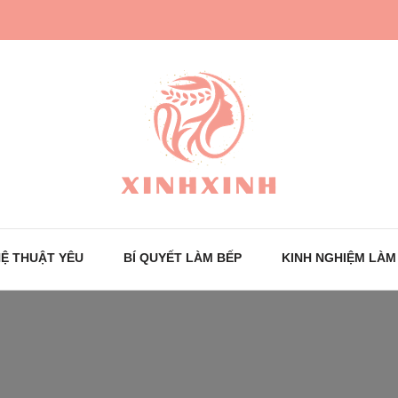
Trang tin tức cho phái đẹp
XinhXinh
Ệ THUẬT YÊU
BÍ QUYẾT LÀM BẾP
KINH NGHIỆM LÀM