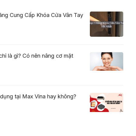
ãng Cung Cấp Khóa Cửa Vân Tay
hỉ là gì? Có nên nâng cơ mặt
 dụng tại Max Vina hay không?