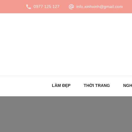
0977 125 127
info.xinhxinh@gmail.com
LÀM ĐẸP
THỜI TRANG
NGH